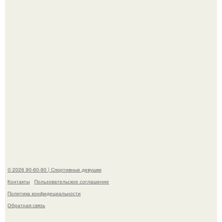
протяжении 30 дней питалась одной шаурмой.
До мировой славы ее пытались увлечь баскетболом:
отец, школьный учитель физкультуры и поклонник этой
игры, записал дочь в секцию.
© 2026 90-60-90 | Спортивные девушки
Контакты
Пользовательское соглашение
Политика конфидециальности
Обратная связь