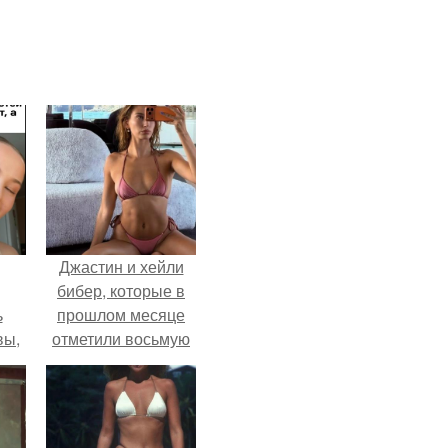
Джастин и хейли
бибер, которые в
ь
прошлом месяце
вы,
отметили восьмую
годовщину
 в
помолвки, показали
х
новые фото с
совместного