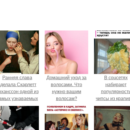
Ранняя слава
Домашний уход за
В соцсетях
сделала Скарлетт
волосами. Что
набирают
оханссон одной из
нужно вашим
популярност
амых узнаваемых
волосам?
чипсы из крапи
актрис голливуда,
Витамины, уход,
которые
но за глянцевым
терапия
пользователи
фасадом
комментария
скрывалась
называют