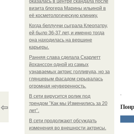
оказалась в центре скандала после
визита блогера Марины ильиной в
её косметологическую клинику.
Когда беллуччи сыграла Клеопатру,
ей было 36-37 лет, и именно тогда
она находилась на вершине
карьеры.
Ранняя слава сделала Скарлетт
йоханссон одной из самых
узнаваемых актрис голливуда, но за
глянцевым фасадом скрывалась
огромная неуверенность.
.
В сети вирусится ролик под
⇦
трендом "Как мы Изменились за 20
Понр
лет".
В сети продолжают обсуждать
изменения во внешности актрисы.