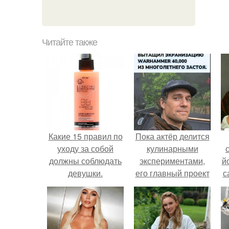
Читайте также
Какие 15 правил по
Пока актёр делится
уходу за собой
кулинарными
должны соблюдать
экспериментами,
й
девушки.
его главный проект
с
Рекомендуемые
сделал серьёзный
статьи
шаг вперёд.