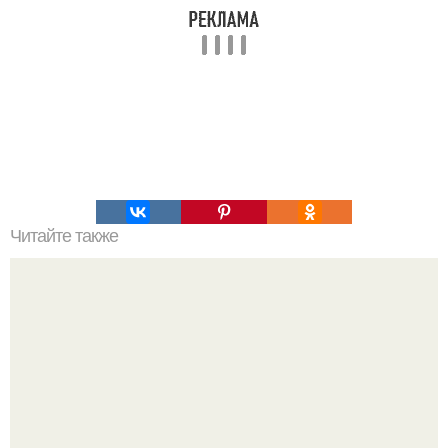
Читайте также
Вот как сейчас выглядит нелли фуртадо.