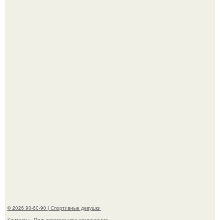
Когда беллуччи сыграла Клеопатру, ей было 36-37 лет, и
именно тогда она находилась на вершине карьеры.
"Я тебе билет и гостиницу оплачу.
© 2026 90-60-90 | Спортивные девушки
Контакты
Пользовательское соглашение