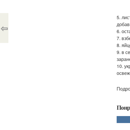
5. ли
добав
⇦
6. ос
7. вз
8. яй
9. в 
заран
10. у
освеж
Подро
Понр