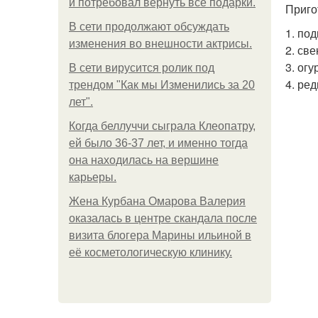
и потребовал вернуть все подарки.
Приго
В сети продолжают обсуждать
1. по
изменения во внешности актрисы.
2. св
3. ог
В сети вирусится ролик под
4. ре
трендом "Как мы Изменились за 20
лет".
Когда беллуччи сыграла Клеопатру,
ей было 36-37 лет, и именно тогда
она находилась на вершине
карьеры.
Жена Курбана Омарова Валерия
оказалась в центре скандала после
визита блогера Марины ильиной в
её косметологическую клинику.