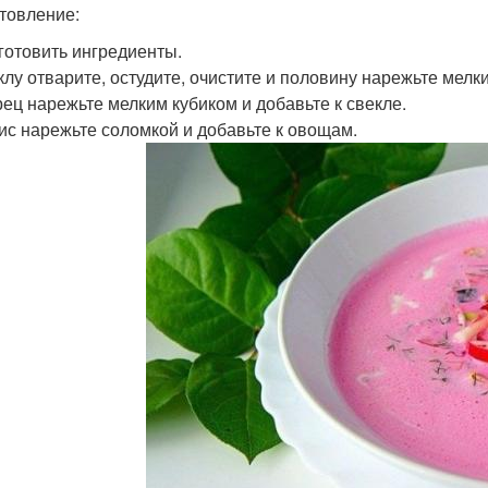
товление:
дготовить ингредиенты.
еклу отварите, остудите, очистите и половину нарежьте мелк
урец нарежьте мелким кубиком и добавьте к свекле.
дис нарежьте соломкой и добавьте к овощам.