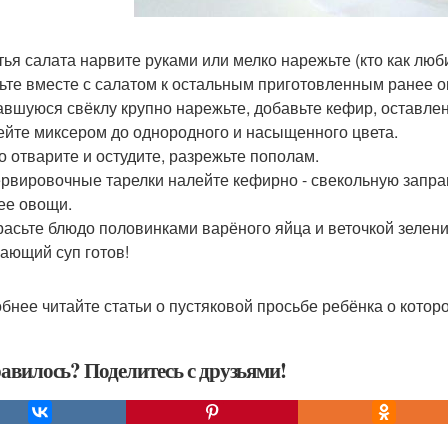
стья салата нарвите руками или мелко нарежьте (кто как люб
ьте вместе с салатом к остальным приготовленным ранее 
тавшуюся свёклу крупно нарежьте, добавьте кефир, оставле
бейте миксером до однородного и насыщенного цвета.
цо отварите и остудите, разрежьте пополам.
сервировочные тарелки налейте кефирно - свекольную запр
ее овощи.
красьте блюдо половинками варёного яйца и веточкой зелени
ающий суп готов!
бнее читайте статьи о пустяковой просьбе ребёнка о котор
авилось? Поделитесь с друзьями!