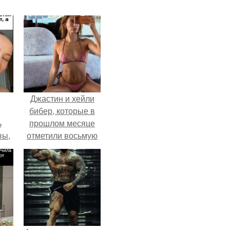
Джастин и хейли
бибер, которые в
ь
прошлом месяце
вы,
отметили восьмую
годовщину
 в
помолвки, показали
х
новые фото с
совместного
отдыха.