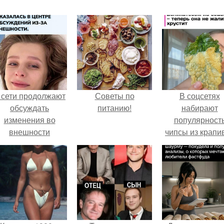
 сети продолжают
Советы по
В соцсетях
обсуждать
питанию!
набирают
изменения во
популярност
внешности
чипсы из крапи
актрисы.
которые
пользователи
комментария
называют
неожиданно
вкусными.