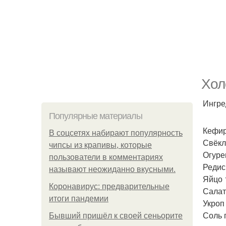
Хол
Ингре
Популярные материалы
Кефир
В соцсетях набирают популярность
Свёкл
чипсы из крапивы, которые
Огуре
пользователи в комментариях
Редис
называют неожиданно вкусными.
Яйцо 
Коронавирус: предварительные
Салат
итоги пандемии
Укроп 
Соль 
Бывший пришёл к своей сеньорите