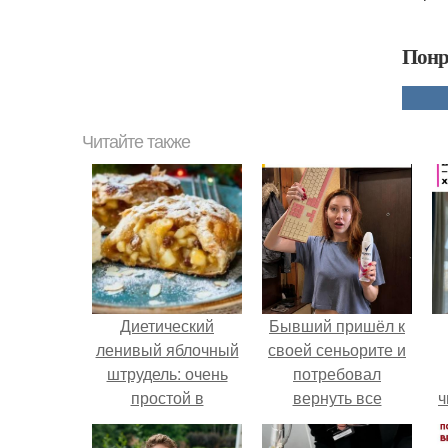
Понр
Читайте также
Диетический
Бывший пришёл к
ленивый яблочный
своей сеньорите и
штрудель: очень
потребовал
простой в
вернуть все
ч
приготовлении и
подарки.
безумно вкусный!