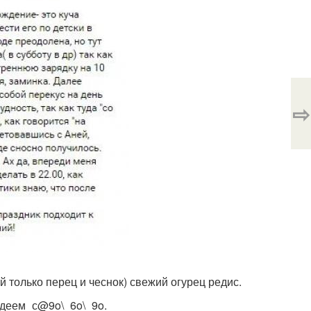
⇨
ий только перец и чеснок) свежий огурец редис.
худеем_с@9o\_6o\_9o.