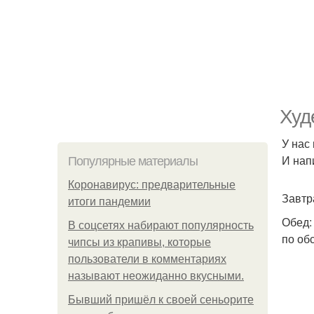
Худ
У нас
И нап
Популярные материалы
Коронавирус: предварительные
Завтра
итоги пандемии
Обед:
В соцсетях набирают популярность
по об
чипсы из крапивы, которые
пользователи в комментариях
называют неожиданно вкусными.
Бывший пришёл к своей сеньорите