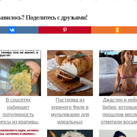
авилось? Поделитесь с друзьями!
В соцсетях
Пастрома из
Джастин и хей
набирают
куриного Филе в
бибер, которые
популярность
мультиварке для
прошлом меся
ипсы из крапивы,
идеальных
отметили вось
которые
бутербродов!
годовщину
пользователи в
помолвки, пока