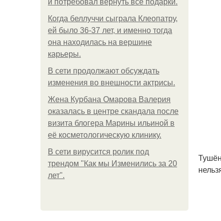
и потребовал вернуть все подарки.
Когда беллуччи сыграла Клеопатру,
ей было 36-37 лет, и именно тогда
она находилась на вершине
карьеры.
В сети продолжают обсуждать
изменения во внешности актрисы.
Жена Курбана Омарова Валерия
оказалась в центре скандала после
визита блогера Марины ильиной в
её косметологическую клинику.
В сети вирусится ролик под
Тушён
трендом "Как мы Изменились за 20
нельзя
лет".