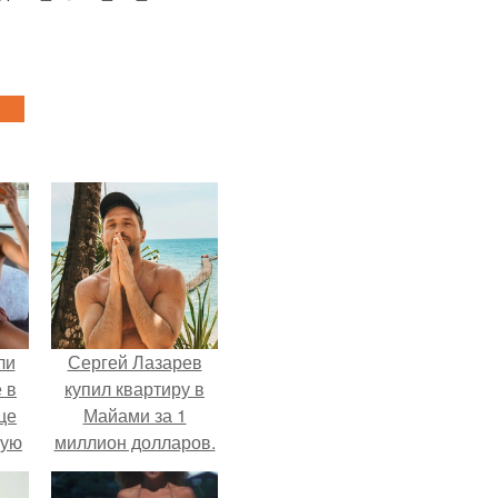
ли
Сергей Лазарев
 в
купил квартиру в
це
Майами за 1
мую
миллион долларов.
зали