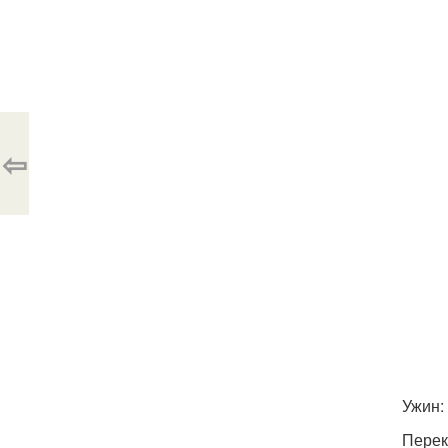
⇦
Ужин:
Перек