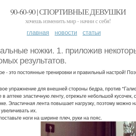
90-60-90 | СПОРТИВНЫЕ ДЕВУШКИ
хочешь изменить мир - начни с себя!
главная
новости
статьи
альные ножки. 1. приложив некотор
омых результатов.
ое - это постоянные тренировки и правильный настрой! Поэ
рвое упражнение для внешней стороны бедра, против "Гали
е в аптеке эластичную ленту, отрежьте небольшой кусочек, с
нке. Эластичная лента повышает нагрузку, поэтому можно н
 увеличивать их.
поставьте ноги на ширине плеч, руки на пояс.