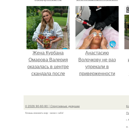
порядке убывания
сделал серьёзный
единиц белка г/100
шаг вперёд.
г, мл?
Жена Курбана
Анастасию
Омарова Валерия
Волочкову не раз
оказалась в центре
упрекали в
скандала после
приверженности
визита блогера
устаревшим бьюти -
Марины ильиной в
процедурам.
п
её
косметологическую
© 2026 90-60-90 | Спортивные девушки
К
клинику.
П
Хочешь изменить мир - начни с себя!
г.
м.