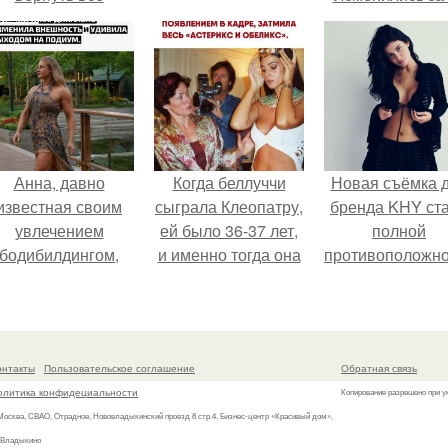
подарки.
лет".
Анна, давно
Когда беллуччи
Новая съёмка 
известная своим
сыграла Клеопатру,
бренда KHY ст
увлечением
ей было 36-37 лет,
полной
бодибилдингом,
и именно тогда она
противоположн
впервые
находилась на
образу, с кото
опробовала себя
вершине карьеры.
кайли
в роли модели.
ассоциировала
последние год
онтакты
Пользовательское соглашение
Обратная связь
олитика конфидециальности
Копирование разрешено при у
 Москва, СВАО, Отрадное, Нововладыкинский проезд 8 стр.4, Бизнес-центр «Красивый дом»,
 Владыкино