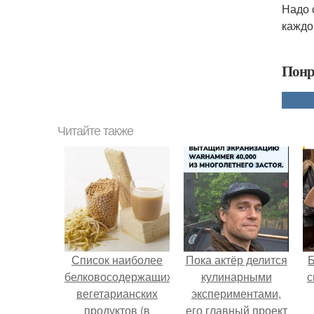
Надо 
каждо
Понр
Читайте также
Список наиболее
Пока актёр делится
белковосодержащих
кулинарными
с
вегетарианских
экспериментами,
продуктов (в
его главный проект