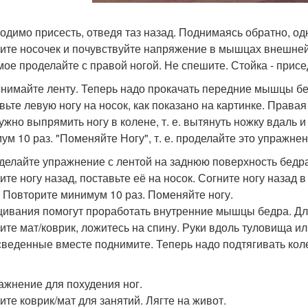
одимо присесть, отведя таз назад. Поднимаясь обратно, од
ите носочек и почувствуйте напряжение в мышцах внешней
мое проделайте с правой ногой. Не спешите. Стойка - присе
 снимайте ленту. Теперь надо прокачать передние мышцы бе
вьте левую ногу на носок, как показано на картинке. Правая
ужно выпрямить ногу в колене, т. е. вытянуть ножку вдаль 
ум 10 раз. "Поменяйте Ногу", т. е. проделайте это упражнен
оделайте упражнение с лентой на заднюю поверхность бедра
ите ногу назад, поставьте её на носок. Согните ногу назад в
. Повторите минимум 10 раз. Поменяйте ногу.
ивания помогут проработать внутренние мышцы бедра. Дл
ите мат/коврик, ложитесь на спину. Руки вдоль туловища и
сведенные вместе поднимите. Теперь надо подтягивать коле
ражнение для похудения ног.
ите коврик/мат для занятий. Лягте на живот.