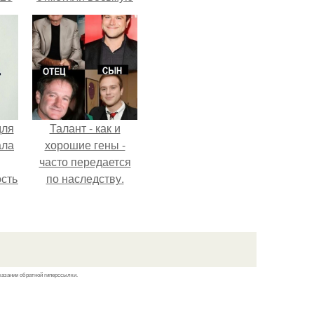
годовщину
помолвки, показали
новые фото с
совместного
отдыха.
для
Талант - как и
ала
хорошие гены -
часто передается
остью
по наследству.
рым
сь
ы.
казании обратной гиперссылки.