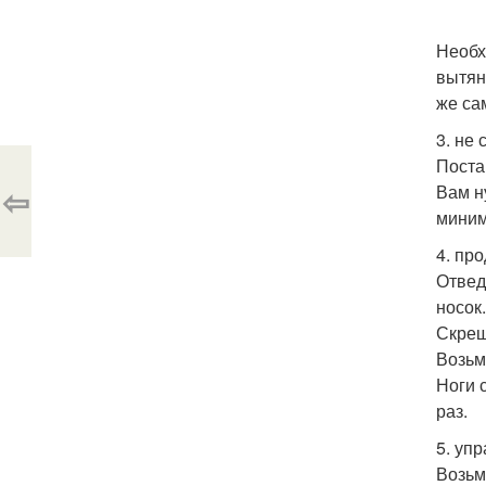
Необх
вытян
же са
3. не
Поста
⇦
Вам н
миним
4. пр
Отвед
носок
Скрещ
Возьм
Ноги 
раз.
5. уп
Возьм