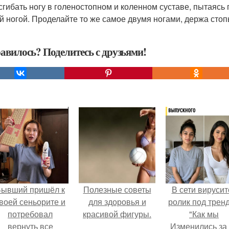
сгибать ногу в голеностопном и коленном суставе, пытаясь 
й ногой. Проделайте то же самое двумя ногами, держа стоп
авилось? Поделитесь с друзьями!
Бывший пришёл к
Полезные советы
В сети вирусит
воей сеньорите и
для здоровья и
ролик под трен
потребовал
красивой фигуры.
"Как мы
вернуть все
Изменились за