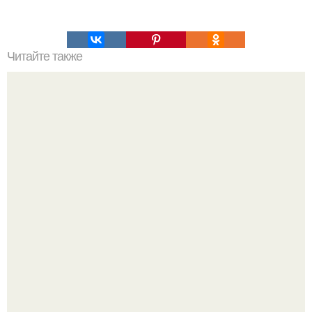
Читайте также
Прямые стрижки с косой челкой. Популярные стрижки с
косой челкой