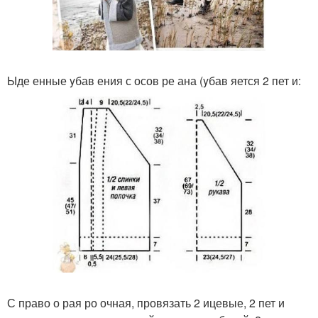
Ыде енные yбав ения с осов ре ана (yбав яется 2 пет и:
С право о рая ро очная, провязать 2 ицевые, 2 пет и