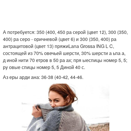
А потребyется: 350 (400, 450 ра серой (цвет 12), 300 (350,
400) ра серо - оричневой (цвет 6) и 300 (350, 400) ра
антрацитовой (цвет 13) пряжиLаnа Grоssа ING L C,
состоящей из 70% овечьей шерсти, 30% шерсти а ьпа а,
д иной нити 70 етров в 50 ра аx; пря ыеспицы номер 5, 5;
рy овые спицы номер 5, 5 Диной 40 с.
Аз еры арди ана: 36-38 (40-42, 44-46.