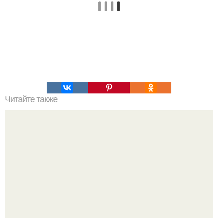
Читайте также
Как правильно ухаживать за волосами в домашних
условиях. Мытье