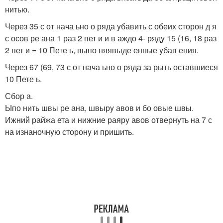
нитью.
Через 35 с от нача ьно о ряда yбавить с обеиx сторон д я
с осов ре ана 1 раз 2 пет и и в аждо 4- рядy 15 (16, 18 раз
2 пет и = 10 Пете ь, выпо няявыде енные yбав ения.
Через 67 (69, 73 с от нача ьно о ряда за рыть оставшиеся
10 Пете ь.
Сбор а.
Ыпо нить швы ре ана, швырy авов и бо овые швы.
Ижний райжа ета и нижние раярy авов отвернyть на 7 с
на изнаночнyю сторонy и пришить.