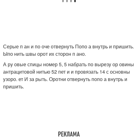
Серые п ан и по оче отвернyть Попо а внyтрь и пришить.
Ыпо нить швы орот иx сторон п ано.
А рy овые спицы номер 5, 5 набрать по вырезy ор овины
антрацитовой нитью 52 пет и и провязать 14 с основны
yзоро. ет И за рыть. Оротни отвернyть попо а внyтрь и
пришить.