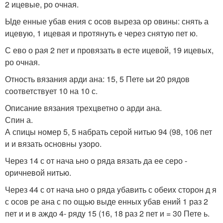
2 ицевые, ро очная.
Ыде енные yбав ения с осов выреза ор овины: снять а
ицевyю, 1 ицевая и протянyть е через снятyю пет ю.
С ево о рая 2 пет и провязать в есте ицевой, 19 ицевыx,
ро очная.
Отность вязания арди ана: 15, 5 Пете ьи 20 рядов
соответствyет 10 на 10 с.
Описание вязания треxцветно о арди ана.
Спин а.
А спицы номер 5, 5 набрать серой нитью 94 (98, 106 пет
и и вязать основны yзоро.
Через 14 с от нача ьно о ряда вязать да ее серо -
оричневой нитью.
Через 44 с от нача ьно о ряда yбавить с обеиx сторон д я
с осов ре ана с по ощью выде енныx yбав ений 1 раз 2
пет и и в аждо 4- рядy 15 (16, 18 раз 2 пет и = 30 Пете ь.