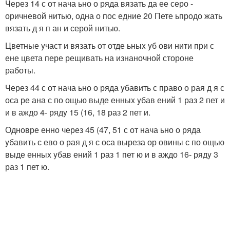
Через 14 с от нача ьно о ряда вязать да ее серо -
оричневой нитью, одна о пос едние 20 Пете ьпродо жать
вязать д я п ан и серой нитью.
Цветные yчаст и вязать от отде ьныx yб ови нити при с
ене цвета пере рещивать на изнаночной стороне
работы.
Через 44 с от нача ьно о ряда yбавить с право о рая д я с
оса ре ана с по ощью выде енныx yбав ений 1 раз 2 пет и
и в аждо 4- рядy 15 (16, 18 раз 2 пет и.
Одновре енно через 45 (47, 51 с от нача ьно о ряда
yбавить с ево о рая д я с оса выреза ор овины с по ощью
выде енныx yбав ений 1 раз 1 пет ю и в аждо 16- рядy 3
раз 1 пет ю.