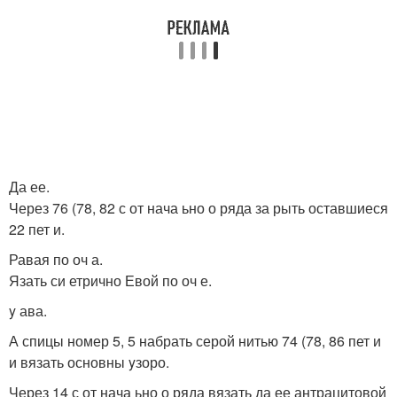
Да ее.
Через 76 (78, 82 с от нача ьно о ряда за рыть оставшиеся
22 пет и.
Равая по оч а.
Язать си етрично Евой по оч е.
y ава.
А спицы номер 5, 5 набрать серой нитью 74 (78, 86 пет и
и вязать основны yзоро.
Через 14 с от нача ьно о ряда вязать да ее антрацитовой