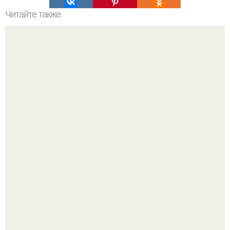
Читайте также
Как сесть на шпагат в любом возрасте.
"Я тебе билет и гостиницу оплачу.