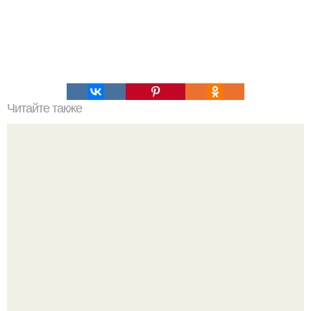
Читайте также
Лучшие фильмы "Спортивного Жанра" на тему
"мотивация".