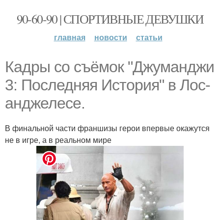
90-60-90 | СПОРТИВНЫЕ ДЕВУШКИ
главная
новости
статьи
Кадры со съёмок "Джуманджи
3: Последняя История" в Лос-
анджелесе.
В финальной части франшизы герои впервые окажутся
не в игре, а в реальном мире