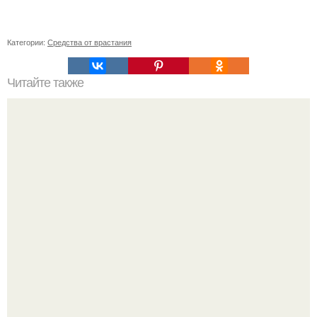
Категории:
Средства от врастания
Читайте также
Идеальный перекус - протеиновые батончики!