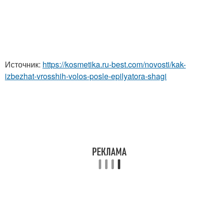
Источник:
https://kosmetika.ru-best.com/novosti/kak-
izbezhat-vrosshih-volos-posle-epilyatora-shagi