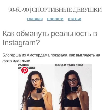
90-60-90 | СПОРТИВНЫЕ ДЕВУШКИ
главная
новости
статьи
Как обмануть реальность в
Instagram?
Блогерша из Амстердама показала, как выглядеть на
фото идеально