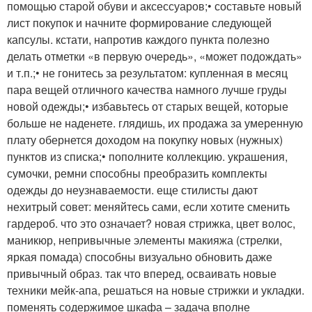
помощью старой обуви и аксессуаров;• составьте новый
лист покупок и начните формирование следующей
капсулы. кстати, напротив каждого пункта полезно
делать отметки «в первую очередь», «может подождать»
и т.п.;• не гонитесь за результатом: купленная в месяц
пара вещей отличного качества намного лучше груды
новой одежды;• избавьтесь от старых вещей, которые
больше не наденете. глядишь, их продажа за умеренную
плату обернется доходом на покупку новых (нужных)
пунктов из списка;• пополните коллекцию. украшения,
сумочки, ремни способны преобразить комплекты
одежды до неузнаваемости. еще стилисты дают
нехитрый совет: меняйтесь сами, если хотите сменить
гардероб. что это означает? новая стрижка, цвет волос,
маникюр, непривычные элементы макияжа (стрелки,
яркая помада) способны визуально обновить даже
привычный образ. так что вперед, осваивать новые
техники мейк-апа, решаться на новые стрижки и укладки.
поменять содержимое шкафа – задача вполне