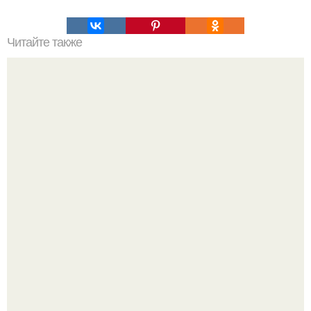
Читайте также
Лучшие виды физической нагрузки для похудения.
В сети вирусится ролик под трендом "Как мы