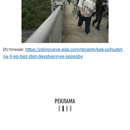
Источник:
https://zdorovaya-eda.com/recepty/kak-pohudet-
na-5-kg-bez-diet-deystvennye-sposoby