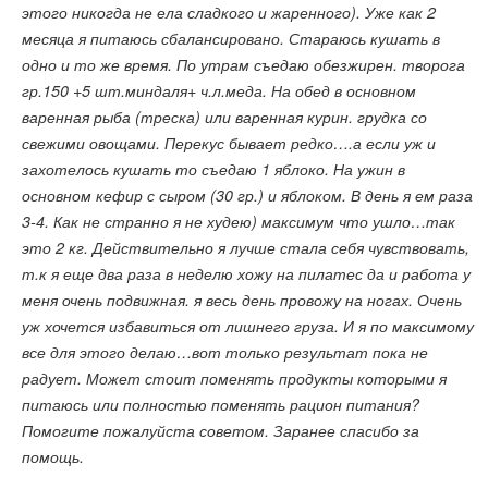
этого никогда не ела сладкого и жаренного). Уже как 2
месяца я питаюсь сбалансировано. Стараюсь кушать в
одно и то же время. По утрам съедаю обезжирен. творога
гр.150 +5 шт.миндаля+ ч.л.меда. На обед в основном
варенная рыба (треска) или варенная курин. грудка со
свежими овощами. Перекус бывает редко….а если уж и
захотелось кушать то съедаю 1 яблоко. На ужин в
основном кефир с сыром (30 гр.) и яблоком. В день я ем раза
3-4. Как не странно я не худею) максимум что ушло…так
это 2 кг. Действительно я лучше стала себя чувствовать,
т.к я еще два раза в неделю хожу на пилатес да и работа у
меня очень подвижная. я весь день провожу на ногах. Очень
уж хочется избавиться от лишнего груза. И я по максимому
все для этого делаю…вот только результат пока не
радует. Может стоит поменять продукты которыми я
питаюсь или полностью поменять рацион питания?
Помогите пожалуйста советом. Заранее спасибо за
помощь.