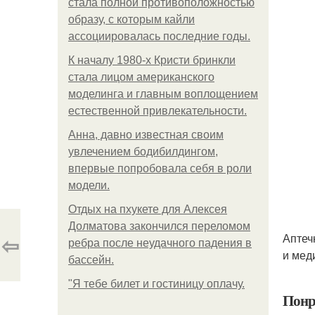
стала полной противоположностью
образу, с которым кайли
ассоциировалась последние годы.
К началу 1980-х Кристи бринкли
стала лицом американского
моделинга и главным воплощением
естественной привлекательности.
Анна, давно известная своим
увлечением бодибилдингом,
впервые попробовала себя в роли
модели.
Отдых на пхукете для Алексея
Долматова закончился переломом
⇦
Аптеч
ребра после неудачного падения в
и мед
бассейн.
"Я тебе билет и гостиницу оплачу.
Понр