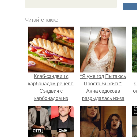
Читайте также
Клаб-сэндвич с
"Я уже год Пытаюсь
карбонадом рецепт.
Просто Выжить":
О
Сэндвич с
Анна седокова
о
карбонадом из
разрыдалась из-за
цельнозернового
жесткой травли и
хлеба
проклятий в сети.
М
к