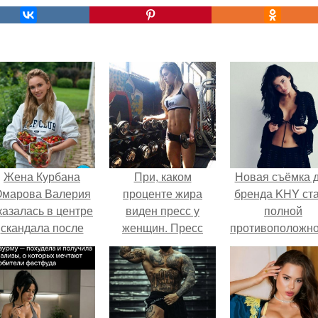
Жена Курбана
При, каком
Новая съёмка 
марова Валерия
проценте жира
бренда KHY ст
казалась в центре
виден пресс у
полной
скандала после
женщин. Пресс
противоположн
визита блогера
кубиками есть у
образу, с кото
арины ильиной в
каждого, но обычно
кайли
её
они скрыты под
ассоциировала
осметологическую
слоем жира.
последние год
клинику.