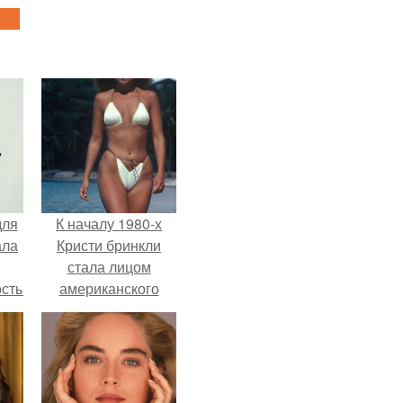
для
К началу 1980-х
ала
Кристи бринкли
стала лицом
остью
американского
рым
моделинга и
главным
сь
воплощением
ы.
естественной
привлекательности.