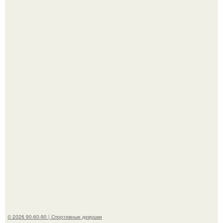
Отдых на пхукете для Алексея Долматова закончился
переломом ребра после неудачного падения в бассейн.
По словам эксперта воз, у мужчин с образованной и
мудрой супругой вероятность скоропостижной смерти
якобы на 46% ниже.
© 2026 90-60-90 | Спортивные девушки