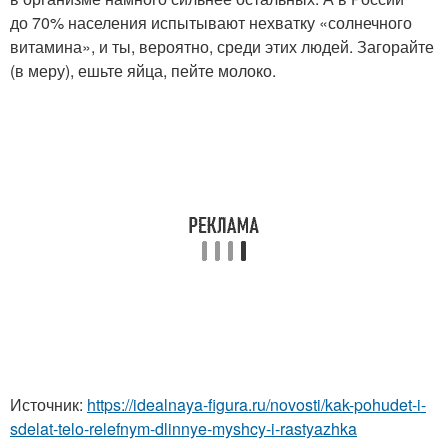
до 70% населения испытывают нехватку «солнечного
витамина», и ты, вероятно, среди этих людей. Загорайте
(в меру), ешьте яйца, пейте молоко.
Источник:
https://idealnaya-figura.ru/novosti/kak-pohudet-i-
sdelat-telo-relefnym-dlinnye-myshcy-i-rastyazhka