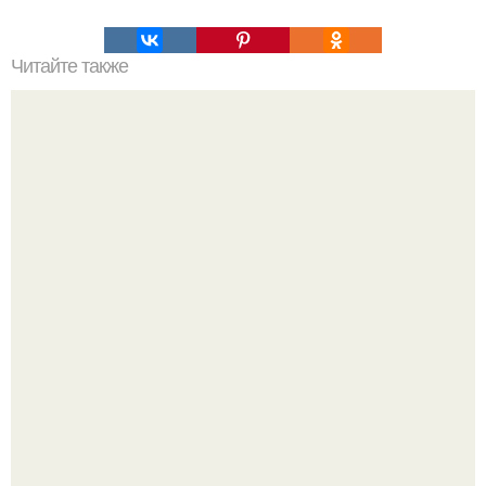
Читайте также
Ешь на НОЧЬ и худей.
Анна, давно известная своим увлечением