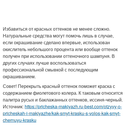
Избавиться от красных оттенков не менее сложно.
Натуральные средства могут помочь лишь в случае,
если окрашивание сделано впервые, использован
окислитель небольшого процента или вообще оттенок
получен при использовании оттеночного шампуня. В
других случаях лучше воспользоваться
профессиональной смывкой с последующим
окрашиванием.
Совет! Перекрыть красный оттенок поможет краска с
содержанием фиолетового колера. К таковым относится
палитра русых и баклажанных оттенков, иссиня-черный.
Источник:
https://pricheska-makiyazh.ru-best.com/otzyvy-o-
pricheskah-i-makiyazhe/kak-smyt-krasku-s-volos-kak-smyt-
chernuyu-krasku