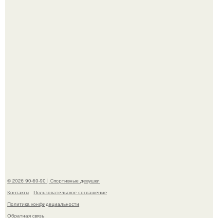
американского моделинга и главным воплощением
естественной привлекательности.
Горяча - Маргарет куолли на съёмках нового клипа
House Tour - актриса не только появилась в кадре, но и
выступила в роли сорежиссёра проекта.
© 2026 90-60-90 | Спортивные девушки
Контакты
Пользовательское соглашение
Политика конфидециальности
Обратная связь