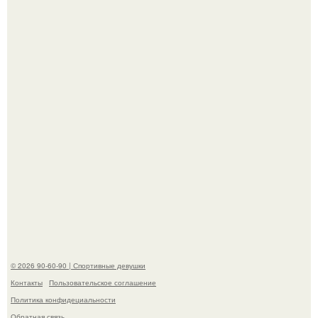
Горяча - Маргарет куолли на съёмках нового клипа
House Tour - актриса не только появилась в кадре, но и
выступила в роли сорежиссёра проекта.
Девушка решила провести необычный эксперимент и на
протяжении 30 дней питалась одной шаурмой.
© 2026 90-60-90 | Спортивные девушки
Контакты
Пользовательское соглашение
Политика конфидециальности
Обратная связь