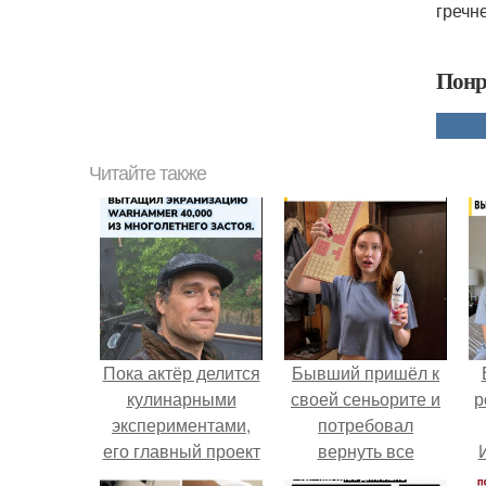
гречн
Понр
Читайте также
Пока актёр делится
Бывший пришёл к
кулинарными
своей сеньорите и
р
экспериментами,
потребовал
его главный проект
вернуть все
сделал серьёзный
подарки.