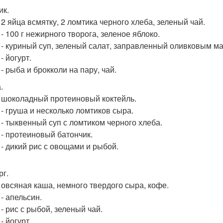
ик.
- 2 яйца всмятку, 2 ломтика черного хлеба, зеленый чай.
 - 100 г нежирного творога, зеленое яблоко.
0 - куриный суп, зеленый салат, заправленный оливковым м
 - йогурт.
 - рыба и брокколи на пару, чай.
.
 - шоколадный протеиновый коктейль.
 - груша и несколько ломтиков сыра.
0 - тыквенный суп с ломтиком черного хлеба.
0 - протеиновый батончик.
0 - дикий рис с овощами и рыбой.
рг.
 - овсяная каша, немного твердого сыра, кофе.
 - апельсин.
 - рис с рыбой, зеленый чай.
 - йогурт.