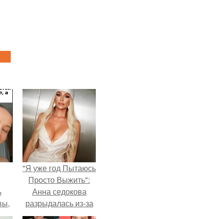
"Я уже год Пытаюсь
Просто Выжить":
ь
Анна седокова
вы,
разрыдалась из-за
жесткой травли и