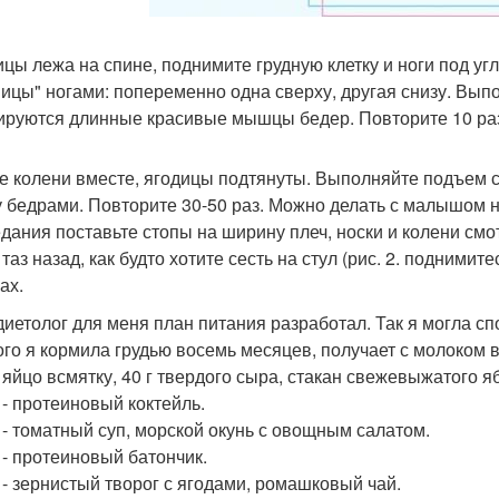
цы лежа на спине, поднимите грудную клетку и ноги под уг
ицы" ногами: попеременно одна сверху, другая снизу. Выпо
руются длинные красивые мышцы бедер. Повторите 10 ра
е колени вместе, ягодицы подтянуты. Выполняйте подъем с 
 бедрами. Повторите 30-50 раз. Можно делать с малышом н
дания поставьте стопы на ширину плеч, носки и колени смот
таз назад, как будто хотите сесть на стул (рис. 2. подними
ах.
диетолог для меня план питания разработал. Так я могла спо
ого я кормила грудью восемь месяцев, получает с молоком 
- яйцо всмятку, 40 г твердого сыра, стакан свежевыжатого я
 - протеиновый коктейль.
0 - томатный суп, морской окунь с овощным салатом.
0 - протеиновый батончик.
0 - зернистый творог с ягодами, ромашковый чай.