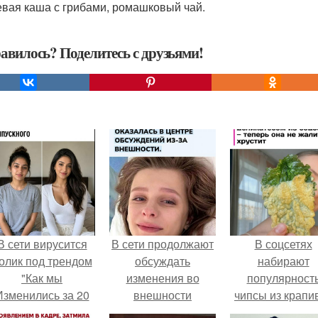
евая каша с грибами, ромашковый чай.
авилось? Поделитесь с друзьями!
В сети вирусится
В сети продолжают
В соцсетях
олик под трендом
обсуждать
набирают
"Как мы
изменения во
популярност
Изменились за 20
внешности
чипсы из крапи
лет".
актрисы.
которые