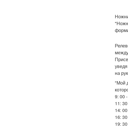
Ножни
"Ножн
форми
Релев
между
Присе
уведя 
на рук
"Мой 
котор
9: 00 
11: 30
14: 0
16: 3
19: 3