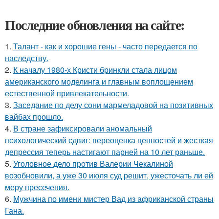
Последние обновления на сайте:
1.
Талант - как и хорошие гены - часто передается по
наследству.
2.
К началу 1980-х Кристи бринкли стала лицом
американского моделинга и главным воплощением
естественной привлекательности.
3.
Заседание по делу сони мармеладовой на позитивных
вайбах прошло.
4.
В стране зафиксировали аномальный
психологический сдвиг: переоценка ценностей и жесткая
депрессия теперь настигают парней на 10 лет раньше.
5.
Уголовное дело против Валерии Чекалиной
возобновили, а уже 30 июля суд решит, ужесточать ли ей
меру пресечения.
6.
Мужчина по имени мистер Вад из африканской страны
Гана.