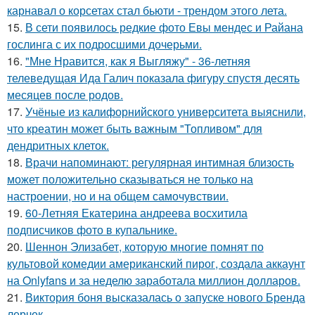
карнавал о корсетах стал бьюти - трендом этого лета.
15.
В сети появилось редкие фото Евы мендес и Райана
гослинга с их подросшими дочерьми.
16.
"Мне Нравится, как я Выгляжу" - 36-летняя
телеведущая Ида Галич показала фигуру спустя десять
месяцев после родов.
17.
Учёные из калифорнийского университета выяснили,
что креатин может быть важным "Топливом" для
дендритных клеток.
18.
Врачи напоминают: регулярная интимная близость
может положительно сказываться не только на
настроении, но и на общем самочувствии.
19.
60-Летняя Екатерина андреева восхитила
подписчиков фото в купальнике.
20.
Шеннон Элизабет, которую многие помнят по
культовой комедии американский пирог, создала аккаунт
на Onlyfans и за неделю заработала миллион долларов.
21.
Виктория боня высказалась о запуске нового Бренда
лерчек.