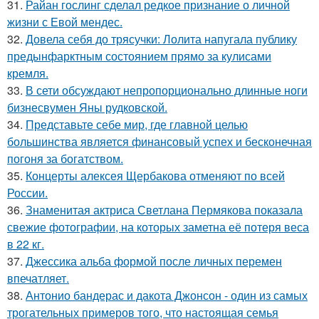
31.
Райан гослинг сделал редкое признание о личной
жизни с Евой мендес.
32.
Довела себя до трясучки: Лолита напугала публику
предынфарктным состоянием прямо за кулисами
кремля.
33.
В сети обсуждают непропорционально длинные ноги
бизнесвумен Яны рудковской.
34.
Представьте себе мир, где главной целью
большинства является финансовый успех и бесконечная
погоня за богатством.
35.
Концерты алексея Щербакова отменяют по всей
России.
36.
Знаменитая актриса Светлана Пермякова показала
свежие фотографии, на которых заметна её потеря веса
в 22 кг.
37.
Джессика альба формой после личных перемен
впечатляет.
38.
Антонио бандерас и дакота Джонсон - один из самых
трогательных примеров того, что настоящая семья