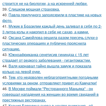
строится не на биологии, а на искренней любви.
39.
Слишком мощная страховка.
40.
Павла прилучного заподозрили в пластике на новых
фото.
41.
Мужик в Бразилии каждый день заливал в себя по 2-
3 литра колы и накопил в себе не сахар, а камни.
42.
Оксана Самойлова решила разом пресечь слухи о
пластических операциях и публично прояснила
ситуацию.
43.
Южноафриканка сенетисив гининдза с 15 лет
страдает от редкого заболевания - гигантомастии.
44.
Валя карнавал тайно вышла замуж и показала
кольцо на левой руке.
45.
Тем, кто недоволен неблагоприятными погодными
условиями за окном, отправляют привет из Камчатки!
46.
В Москве поймали "Ресторанного Маньяка" - он
совершал нападения на женщин во время свиданий в
престижных ресторанах.
47.
Ксения Бородина снова в центре внимания - её