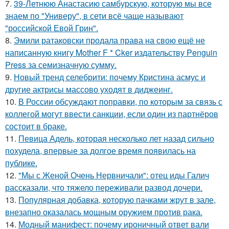
7.
39-Летнюю Анастасию самбурскую, которую мы все
знаем по "Универу", в сети всё чаще называют
"российской Евой Грин".
8.
Эмили ратаковски продала права на свою ещё не
написанную книгу Mother F * Cker издательству Penguin
Press за семизначную сумму.
9.
Новый тренд селебрити: почему Кристина асмус и
другие актрисы массово уходят в диджеинг.
10.
В России обсуждают поправки, по которым за связь с
коллегой могут ввести санкции, если один из партнёров
состоит в браке.
11.
Певица Адель, которая несколько лет назад сильно
похудела, впервые за долгое время появилась на
публике.
12.
"Мы с Женой Очень Нервничали": отец иды Галич
рассказали, что тяжело переживали развод дочери.
13.
Популярная добавка, которую пачками жрут в зале,
внезапно оказалась мощным оружием против рака.
14.
Модный манифест: почему ироничный ответ вали