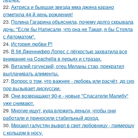
22.
Актриса и бывшая звезда мма джина карано
отметила 44-й день рождения!
23.
Полина Гагарина объяснила, почему долго скрывала
дочь: "Если бы Написали, что она не Такая, я бы Стояла
с Автоматом".
24.
История любви P!
25.
В 56 Дженнифер Лопес с лёгкостью захватила все
внимание на Coachella в перьях и стразах.
26.
Виталий гогунский, отец Миланы стар, прекратил
выплачивать алименты.
27.
Вопрос о том, что важнее - любовь или расчёт, до сих
пор вызывает дискуссии.
28.
Они возвращают 90-е - новые "Спасатели Малибу"
уже снимают.
29.
Многие ищут, куда вложить деньги, чтобы они
работали и приносили стабильный доход.
30.
Михаил галустян вывел в свет любовницу - гримершу
с кольцом в носу.