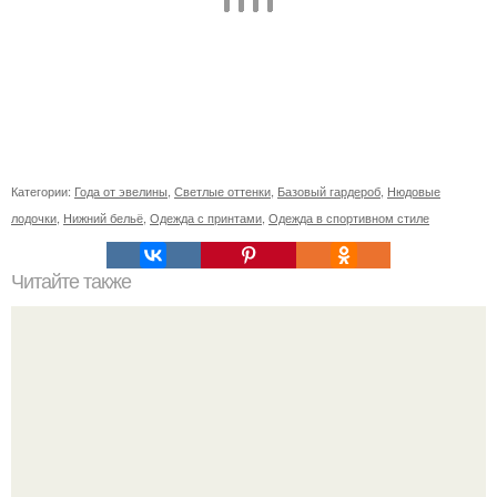
Категории:
Года от эвелины
,
Светлые оттенки
,
Базовый гардероб
,
Нюдовые
лодочки
,
Нижний бельё
,
Одежда с принтами
,
Одежда в спортивном стиле
Читайте также
Правильное питание. Меню на неделю.