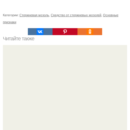
Категории:
Стержневая мозоль
,
Средство от стержневых мозолей
,
Основные
признаки
Читайте также
Важное сообщение для посетителей фитнес хаус на
пражской.