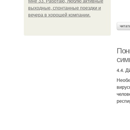
Мне 33. Работаю, люблю активные
выходные, спонтанные поездки и
вечера в хорошей компании.
читат
Пон
сим
4.4.
Необх
вирус
челов
респи