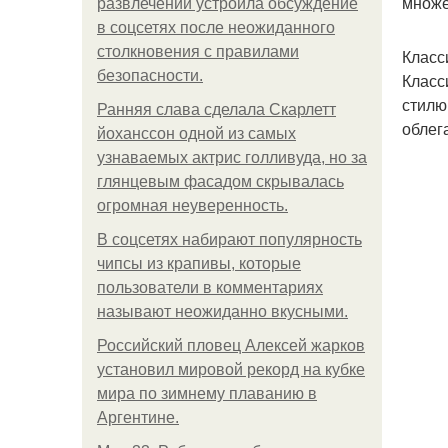
множе
развлечений устроила обсуждение
в соцсетях после неожиданного
столкновения с правилами
Класс
безопасности.
Класс
стилю
Ранняя слава сделала Скарлетт
облег
йоханссон одной из самых
узнаваемых актрис голливуда, но за
глянцевым фасадом скрывалась
огромная неуверенность.
В соцсетях набирают популярность
чипсы из крапивы, которые
пользователи в комментариях
называют неожиданно вкусными.
Российский пловец Алексей жарков
установил мировой рекорд на кубке
мира по зимнему плаванию в
Аргентине.