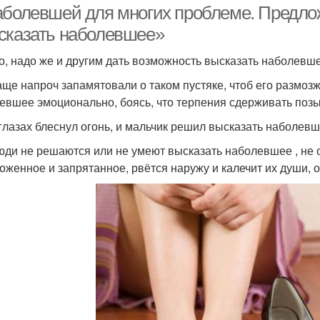
аболевшей для многих проблеме. Предло
сказать наболевшее»
о, надо же и другим дать возможность высказать наболевше
аще напроч запамятовали о таком пустяке, чтоб его размозж
евшее эмоционально, боясь, что терпения сдерживать позы
 глазах блеснул огонь, и мальчик решил высказать наболевш
юди не решаются или не умеют высказать наболевшее , не о
оженное и запрятанное, рвётся наружу и калечит их души,