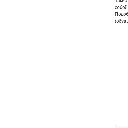
Такие
собой
Подоб
(обувь