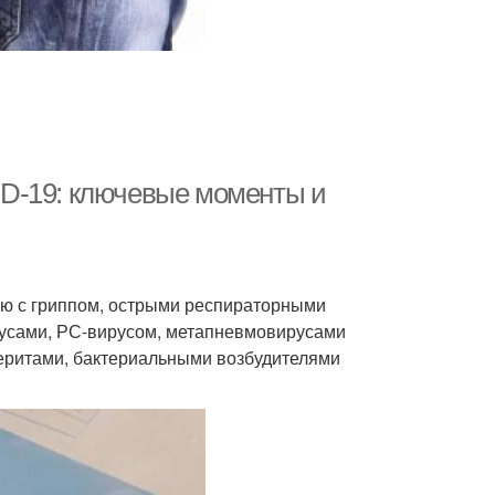
D-19: ключевые моменты и
ю с гриппом, острыми респираторными
усами, РС-вирусом, метапневмовирусами
еритами, бактериальными возбудителями