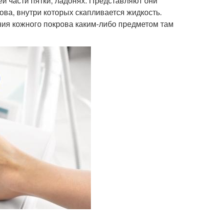
ей части пятки, ладонях. Представляют они
ва, внутри которых скапливается жидкость.
ния кожного покрова каким-либо предметом там