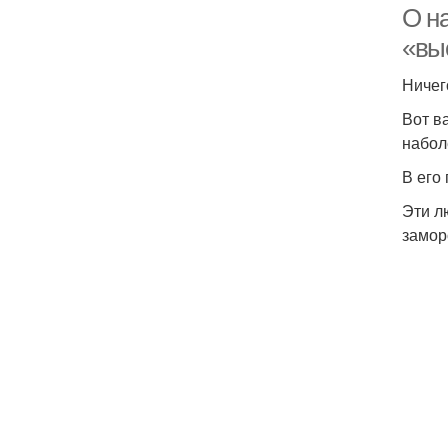
О н
«вы
Ничег
Вот в
набол
В его
Эти л
замор