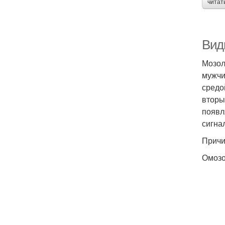
читат
Вид
Мозол
мужчи
средо
вторы
появл
сигна
Причи
Омозо