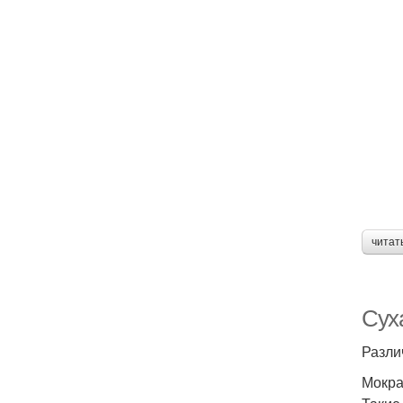
читат
Сух
Разли
Мокра