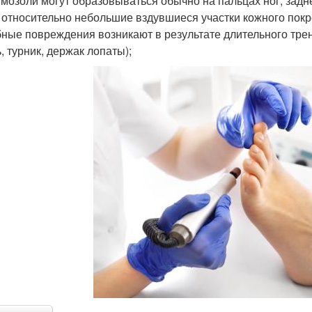
 мозоли могут образовываться обычно на пальцах ног, задн
 относительно небольшие вздувшиеся участки кожного покро
ные повреждения возникают в результате длительного тре
, турник, держак лопаты);