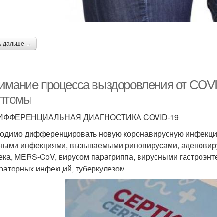
ь дальше →
имание процесса выздоровления от COVI
птомы
 ДИФФЕРЕНЦИАЛЬНАЯ ДИАГНОСТИКА COVID-19
одимо дифференцировать новую коронавирусную инфекци
ными инфекциями, вызываемыми риновирусами, аденовир
ека, MERS-CoV, вирусом парагриппа, вирусными гастроэнт
раторных инфекций, туберкулезом.