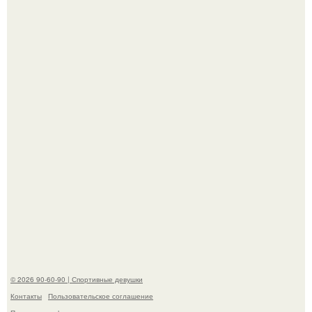
Сергей Лазарев купил квартиру в Майами за 1 миллион
долларов.
Анастасию Волочкову не раз упрекали в
приверженности устаревшим бьюти - процедурам.
© 2026 90-60-90 | Спортивные девушки
Контакты
Пользовательское соглашение