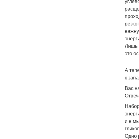
углев
расще
прохо
резко
важну
энерг
Лишь 
это о
А теп
к зап
Вас н
Отвеч
Набор
энерг
и в м
глико
Одно 