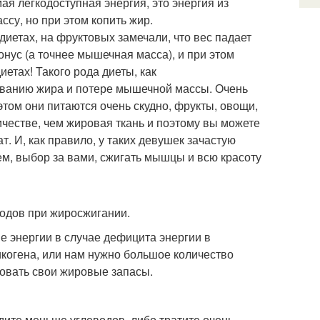
ая легкодоступная энергия, это энергия из
су, но при этом копить жир.
диетах, на фруктовых замечали, что вес падает
онус (а точнее мышечная масса), и при этом
етах! Такого рода диеты, как
рованию жира и потере мышечной массы. Очень
этом они питаются очень скудно, фрукты, овощи,
ичестве, чем жировая ткань и поэтому вы можете
т. И, как правило, у таких девушек зачастую
м, выбор за вами, сжигать мышцы и всю красоту
водов при жиросжигании.
ве энергии в случае дефицита энергии в
ликогена, или нам нужно большое количество
довать свои жировые запасы.
дите меньше углеводов, либо тратите очень