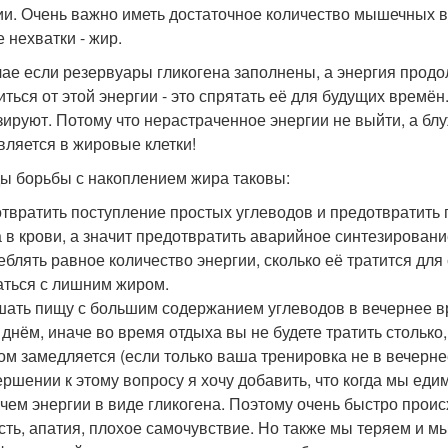
ии. Очень важно иметь достаточное количество мышечных во
 нехватки - жир.
чае если резервуары гликогена заполнены, а энергия продо
иться от этой энергии - это спрятать её для будущих врем
зируют. Потому что нерастраченное энергии не выйти, а блу
вляется в жировые клетки!
ы борьбы с накоплением жира таковы:
твратить поступление простых углеводов и предотвратить 
а в крови, а значит предотвратить аварийное синтезировани
еблять равное количество энергии, сколько её тратится для
аться с лишним жиром.
шать пищу с большим содержанием углеводов в вечернее вре
 днём, иначе во время отдыха вы не будете тратить столько
ом замедляется (если только ваша тренировка не в вечерне
ершении к этому вопросу я хочу добавить, что когда мы ед
 чем энергии в виде гликогена. Поэтому очень быстро прои
сть, апатия, плохое самочувствие. Но также мы теряем и мы