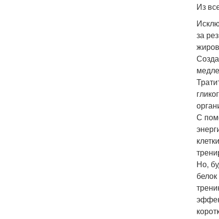
Из вс
Исклю
за ре
жиров
Созда
медле
Трати
глико
орган
С пом
энерг
клетк
трени
Но, б
белок
трени
эффек
корот