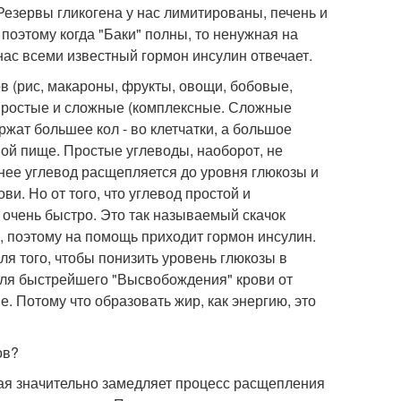
езервы гликогена у нас лимитированы, печень и
оэтому когда "Баки" полны, то ненужная на
нас всеми известный гормон инсулин отвечает.
ов (рис, макароны, фрукты, овощи, бобовые,
, простые и сложные (комплексные. Сложные
ржат большее кол - во клетчатки, а большое
ной пище. Простые углеводы, наоборот, не
нее углевод расщепляется до уровня глюкозы и
ви. Но от того, что углевод простой и
т очень быстро. Это так называемый скачок
, поэтому на помощь приходит гормон инсулин.
ля того, чтобы понизить уровень глюкозы в
для быстрейшего "Высвобождения" крови от
е. Потому что образовать жир, как энергию, это
ов?
рая значительно замедляет процесс расщепления