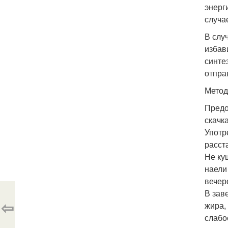
энерг
случае
В слу
избав
синте
отпра
Метод
Предо
скачк
Употр
расст
Не ку
наели
вечер
В зав
⇦
жира,
слабо