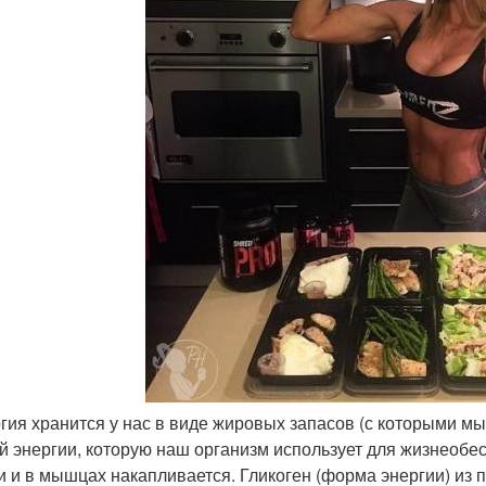
ргия хранится у нас в виде жировых запасов (с которыми мы
й энергии, которую наш организм использует для жизнеобесп
и и в мышцах накапливается. Гликоген (форма энергии) из п