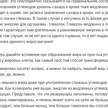
одов! Это благоприятно сказывается на гормональном сост
плением углеводов уровень сахара в крови тоже медленно р
дит в норме, нет резкого увеличения сахара в крови, нет и 
го скачка глюкозы. В таком случае у инсулина есть время дл
ю энергию для организма - гликоген. Гликоген медленно в 
ии гарантирует нам длительную и равномерную энергию в те
в том случае, если нет роста одного гормона, то и нет под
снова удачного жиросжигания!
ерь давайте вспомним про образование жира из простых уг
асу жировых клеток, как самый простом способ трансформаци
аверняка посетит вопрос, а можно ли набрать лишний жир,
аю, да, можно.
 лишнего жира даже при употреблении сложных углеводов
ии. Как я говорила уже выше, энергия из медленных углево
ышцах. Представьте, что эти резервуары заполнены, потом
гена лимитированы, и печень может взять на себя не больше
радует, чем больше мышц, тем больше гликогена мы спосо