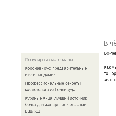
В ч
Во-пе
Популярные материалы
Как м
Коронавирус: предварительные
то не
итоги пандемии
хвата
Профессиональные секреты
косметолога из Голливуда
Куриные яйца: лучший источник
белка для женщин или опасный
продукт