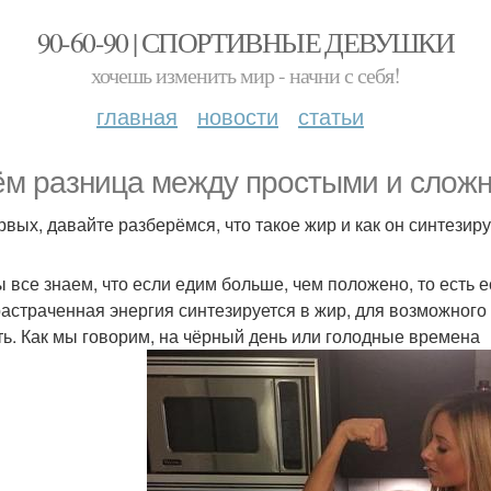
90-60-90 | СПОРТИВНЫЕ ДЕВУШКИ
хочешь изменить мир - начни с себя!
главная
новости
статьи
ём разница между простыми и слож
рвых, давайте разберёмся, что такое жир и как он синтезир
ы все знаем, что если едим больше, чем положено, то есть 
растраченная энергия синтезируется в жир, для возможного 
ть. Как мы говорим, на чёрный день или голодные времена