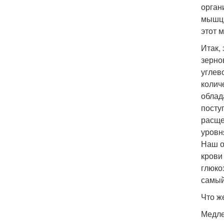
орган
мышцы
этот 
Итак,
зерно
углев
колич
облад
поступ
расще
уровн
Наш о
крови
глюко
самый
Что ж
Медле