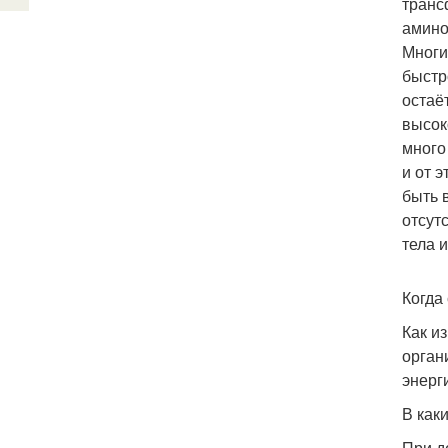
транс
амино
Многи
быстр
остаё
высок
много
и от 
быть 
отсут
тела 
Когда
Как и
орган
энерг
В как
При д