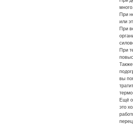
много
При н
или эт
При в
орган
силов
При т
повыс
Также
подог
вы по
трати
термо
Ещё о
это х
работ
перец