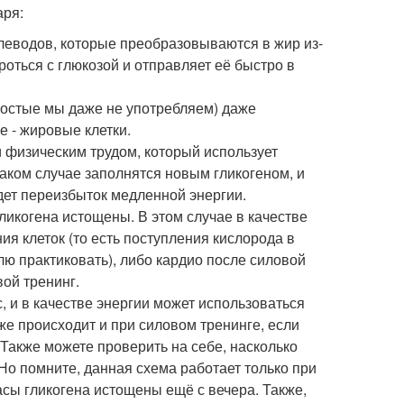
аря:
леводов, которые преобразовываются в жир из-
роться с глюкозой и отправляет её быстро в
ростые мы даже не употребляем) даже
 - жировые клетки.
и физическим трудом, который использует
таком случае заполнятся новым гликогеном, и
дет переизбыток медленной энергии.
ликогена истощены. В этом случае в качестве
ия клеток (то есть поступления кислорода в
блю практиковать), либо кардио после силовой
ой тренинг.
с, и в качестве энергии может использоваться
же происходит и при силовом тренинге, если
 Также можете проверить на себе, насколько
 Но помните, данная схема работает только при
асы гликогена истощены ещё с вечера. Также,