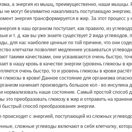
изма, а энергия из мышц, преимущественно, наши мышцы. Р
 не могут безлимитно накапливать поступающую энергию, п
момент энергия трансформируется в жир. За этот процесс у 
 энергия в наш организм поступает, как правило, из углевод
вые и т. д. как вы уже знаете существует 2 вида углеводов
оды, для нас наиболее ценные по той причине, что они соде
ество клетчатки позволяет медленнее усваиваться углевод
ают такими качествами, они усваиваются очень быстро, точ
ает в нашу кровь в качестве энергии (уровень глюкозы в кро
пляется очень быстро, то и уровень глюкозы в крови растё
я глюкозы в крови! Данное состояние для организма опасно
рганизм начинает производить большое кол - во инсулина д
 и нормализовать наше состояние. Самый простой способ 
зы это преобразовать глюкозу в жир и отправить на хранени
 быстрый способ преобразования энергии.
е происходит с энергией, поступающей из сложных углевод
нные, сложные углеводы включают в себя клетчатку, кото