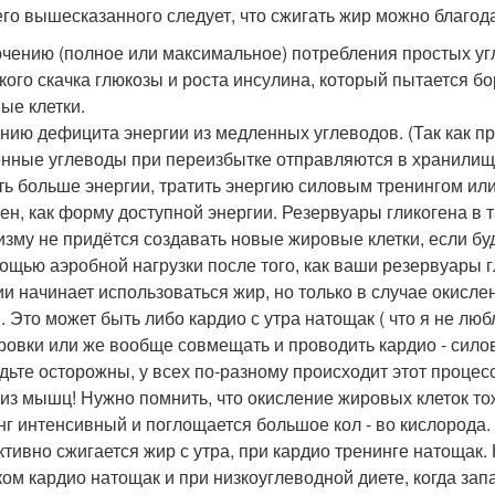
его вышесказанного следует, что сжигать жир можно благод
чению (полное или максимальное) потребления простых уг
зкого скачка глюкозы и роста инсулина, который пытается бо
ые клетки.
нию дефицита энергии из медленных углеводов. (Так как п
нные углеводы при переизбытке отправляются в хранилище
ть больше энергии, тратить энергию силовым тренингом ил
ген, как форму доступной энергии. Резервуары гликогена в 
изму не придётся создавать новые жировые клетки, если бу
ощью аэробной нагрузки после того, как ваши резервуары г
ии начинает использоваться жир, но только в случае окислен
и. Это может быть либо кардио с утра натощак ( что я не лю
ровки или же вообще совмещать и проводить кардио - силов
удьте осторожны, у всех по-разному происходит этот процес
 из мышц! Нужно помнить, что окисление жировых клеток то
нг интенсивный и поглощается большое кол - во кислорода.
тивно сжигается жир с утра, при кардио тренинге натощак.
ком кардио натощак и при низкоуглеводной диете, когда зап