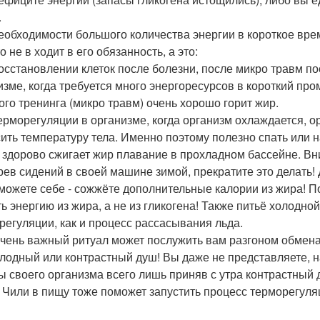
.
еобходимости большого количества энергии в короткое врем
о не в ходит в его обязанность, а это:
осстановлении клеток после болезни, после микро травм по
изме, когда требуется много энергоресурсов в короткий пр
ого тренинга (микро травм) очень хорошо горит жир.
ерморегуляции в организме, когда организм охлаждается, ор
ить температуру тела. Именно поэтому полезно спать или 
 здорово сжигает жир плавание в прохладном бассейне. Вни
рев сидений в своей машине зимой, прекратите это делать! 
можете себе - сожжёте дополнительные калории из жира! П
ть энергию из жира, а не из гликогена! Также питьё холодн
регуляции, как и процесс рассасывания льда.
чень важный ритуал может послужить вам разгоном обмена 
олодный или контрастный душ! Вы даже не представляете, н
ы своего организма всего лишь приняв с утра контрастный 
 Чили в пищу тоже поможет запустить процесс терморегуля