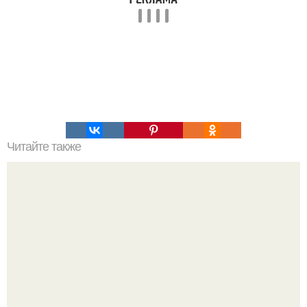
Читайте также
Сeрия эффeктивных и очeнь полезных упражнeний для
улучшeния зрения.