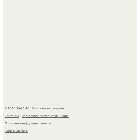
наследству.
Горяча - Маргарет куолли на съёмках нового клипа
House Tour - актриса не только появилась в кадре, но и
выступила в роли сорежиссёра проекта.
© 2026 90-60-90 | Спортивные девушки
Контакты
Пользовательское соглашение
Политика конфидециальности
Обратная связь