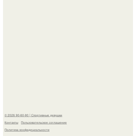
Заседание по делу сони мармеладовой на позитивных
вайбах прошло.
Кевин спейси заявил, что многолетние судебные
разбирательства практически уничтожили его состояние.
© 2026 90-60-90 | Спортивные девушки
Контакты
Пользовательское соглашение
Политика конфидециальности