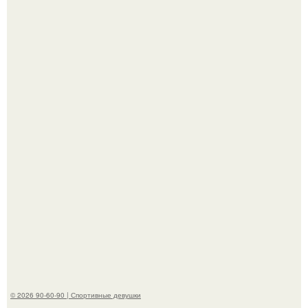
Анна, давно известная своим увлечением
бодибилдингом, впервые попробовала себя в роли
модели.
"Я тебе билет и гостиницу оплачу.
© 2026 90-60-90 | Спортивные девушки