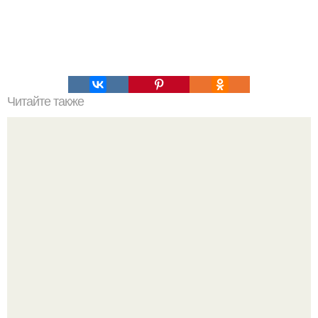
Читайте также
Дома? 1. "Аист" - 15 повторов на каждую ногу.