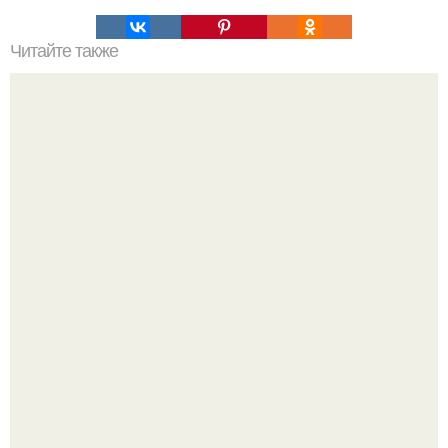
Читайте также
Низкокалорийный рыбный рулет?
Мне 33. Работаю, люблю активные выходные,