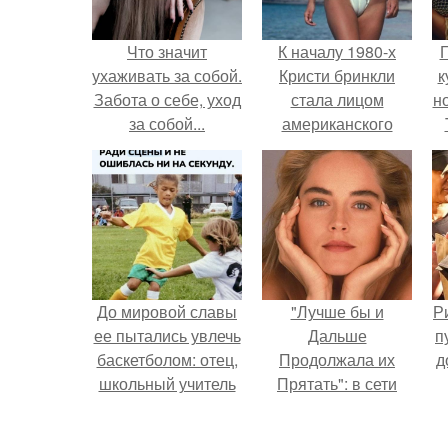
Что значит
К началу 1980-х
Г
ухаживать за собой.
Кристи бринкли
к
Забота о себе, уход
стала лицом
н
за собой...
американского
моделинга и
т
главным
воплощением
естественной
привлекательности.
До мировой славы
"Лучше бы и
Р
ее пытались увлечь
Дальше
п
баскетболом: отец,
Продолжала их
д
школьный учитель
Прятать": в сети
физкультуры и
обсудили
поклонник этой
внешность сыновей