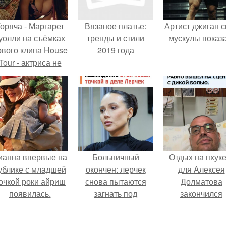
оряча - Маргарет
Вязаное платье:
Артист джиган с
уолли на съёмках
тренды и стили
мускулы показа
ового клипа House
2019 года
Tour - актриса не
олько появилась в
кадре, но и
выступила в роли
сорежиссёра
проекта.
ианна впервые на
Больничный
Отдых на пхуке
ублике с младшей
окончен: лерчек
для Алексея
очкой роки айриш
снова пытаются
Долматова
появилась.
загнать под
закончился
домашний арест из-
переломом реб
за вояжа в питер.
после неудачн