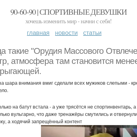
90-60-90 | СПОРТИВНЫЕ ДЕВУШКИ
хочешь изменить мир - начни с себя!
главная
новости
статьи
да такие "Орудия Массового Отвлече
тр, атмосфера там становится менее
рыгающей.
ва шара внимания вмиг сделали всех мужиков слепыми - кром
ело.
олько на батут встала - а уже трясётся не спортинвентарь,
лько вульгарно, что даже тренажёры смутились и отвернули
ку, а ходячий запрещённый контент