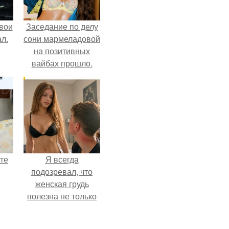
вои
Заседание по делу
л.
сони мармеладовой
на позитивных
вайбах прошло.
те
Я всегда
подозревал, что
женская грудь
полезна не только
ра
для красоты, а
ого
теперь