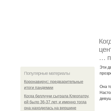
Ког
цен
… п
Эти д
прозр
Популярные материалы
Коронавирус: предварительные
Она т
итоги пандемии
Насто
Когда беллуччи сыграла Клеопатру,
девуш
ей было 36-37 лет, и именно тогда
она находилась на вершине