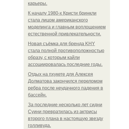
карьеры.
К началу 1980-х Кристи бринкли
стала лицом американского
моделинга и главным воплощением
естественной привлекательности.
Новая съёмка для бренда KHY
стала полной противоположностью
образу, с которым кайли
ассоциировалась последние годы.
Отдых на пхукете для Алексея
Долматова закончился переломом
ребра после неудачного падения в
бассейн.
За последние несколько лет сидни
Суини превратилась из актрисы
второго плана в настоящую звезду
голливуда.