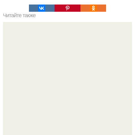
Читайте также
Что значит ухаживать за собой. Забота о себе, уход за
собой...