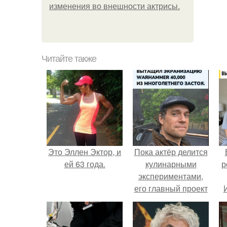
изменения во внешности актрисы.
Читайте также
Это Эллен Эктор, и
Пока актёр делится
ей 63 года.
кулинарными
р
экспериментами,
его главный проект
сделал серьёзный
шаг вперёд.