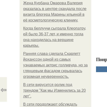
Жена Курбана Омарова Валерия
оказалась в центре скандала после
визита блогера Марины ильиной в
её косметологическую клинику.
Когда беллуччи сыграла Клеопатру,
ей было 36-37 лет, и именно тогда
она находилась на вершине
карьеры.
Ранняя слава сделала Скарлетт
Понр
йоханссон одной из самых
узнаваемых актрис голливуда, но за
глянцевым фасадом скрывалась
огромная неуверенность.
В сети вирусится ролик под
⇦
трендом "Как мы Изменились за 20
лет".
В сети продолжают обсуждать