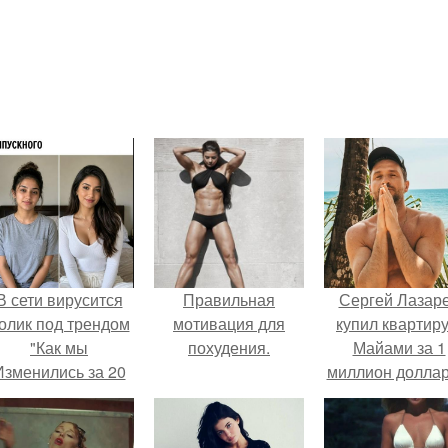
В сети вирусится
Правильная
Сергей Лазар
олик под трендом
мотивация для
купил квартиру
"Как мы
похудения.
Майами за 1
Изменились за 20
миллион доллар
лет".