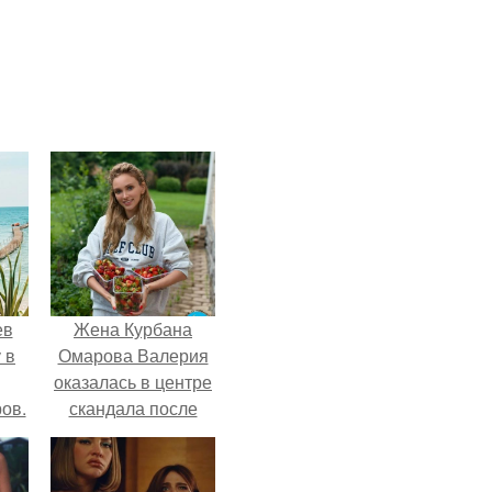
ев
Жена Курбана
 в
Омарова Валерия
оказалась в центре
ов.
скандала после
визита блогера
Марины ильиной в
её