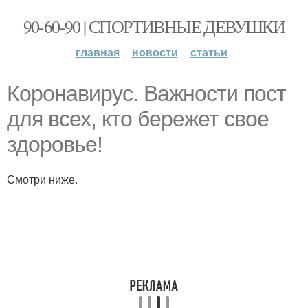
90-60-90 | СПОРТИВНЫЕ ДЕВУШКИ
главная
новости
статьи
Коронавирус. Важности пост
для всех, кто бережет свое
здоровье!
Смотри ниже.