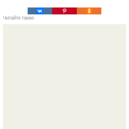
Читайте также
6 белковых салатиков для правильного ужина.
Бывший пришёл к своей сеньорите и потребовал