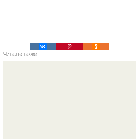
Читайте также
Как проверить протеин на качество в домашних
условиях. 6 способов проверки протеина на качество.