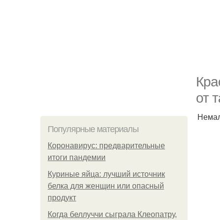
Кра
от 
Немал
Популярные материалы
Коронавирус: предварительные
итоги пандемии
Куриные яйца: лучший источник
белка для женщин или опасный
продукт
Когда беллуччи сыграла Клеопатру,