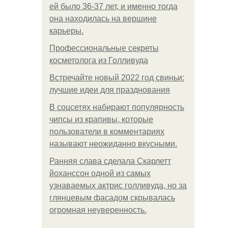
ей было 36-37 лет, и именно тогда
она находилась на вершине
карьеры.
Профессиональные секреты
косметолога из Голливуда
Встречайте новый 2022 год свиньи:
лучшие идеи для празднования
В соцсетях набирают популярность
чипсы из крапивы, которые
пользователи в комментариях
называют неожиданно вкусными.
Ранняя слава сделала Скарлетт
йоханссон одной из самых
узнаваемых актрис голливуда, но за
глянцевым фасадом скрывалась
огромная неуверенность.