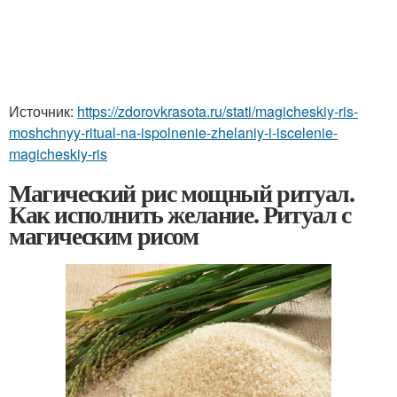
Источник:
https://zdorovkrasota.ru/stati/magicheskiy-ris-
moshchnyy-ritual-na-ispolnenie-zhelaniy-i-iscelenie-
magicheskiy-ris
Магический рис мощный ритуал.
Как исполнить желание. Ритуал с
магическим рисом