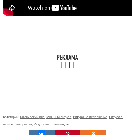
Категории:
Магический рис
,
Мощный ритуал
,
Ритуал на исполнение
,
Ритуал с
магическим рисом
,
Исцеление с помощью