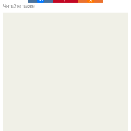
Читайте также
Правильное питание. Меню на неделю.
"Я уже год Пытаюсь Просто Выжить": Анна седокова
разрыдалась из-за жесткой травли и проклятий в сети.