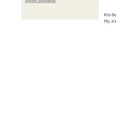
одной шаурмой.
Кто б
Ну, а