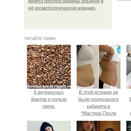
визита блогера Марины ильиной в
её косметологическую клинику.
Читайте также
5 интересных
В этой истории не
фактов о пользе
было подпольного
гречи.
кабинета и
"Мастера После
Двухнедельных
у
Курсов".