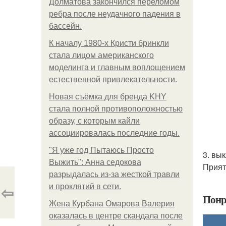
Долматова закончился переломом
ребра после неудачного падения в
бассейн.
К началу 1980-х Кристи бринкли
стала лицом американского
моделинга и главным воплощением
естественной привлекательности.
Новая съёмка для бренда KHY
стала полной противоположностью
образу, с которым кайли
ассоциировалась последние годы.
"Я уже год Пытаюсь Просто
3. вы
Выжить": Анна седокова
Прият
разрыдалась из-за жесткой травли
⇦
и проклятий в сети.
Понр
Жена Курбана Омарова Валерия
оказалась в центре скандала после