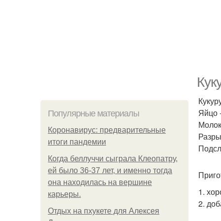
Кук
Кукуру
Яйцо -
Популярные материалы
Молоко
Коронавирус: предварительные
Разрых
итоги пандемии
Подсла
Когда беллуччи сыграла Клеопатру,
ей было 36-37 лет, и именно тогда
Приго
она находилась на вершине
1. хо
карьеры.
2. до
Отдых на пхукете для Алексея