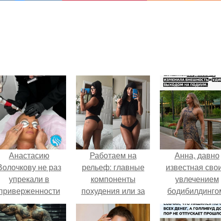
Анастасию
Работаем на
Анна, давно
Волочкову не раз
рельеф: главные
известная сво
упрекали в
компоненты
увлечением
приверженности
похудения или за
бодибилдинго
старевшим бьюти -
чем следить чтобы
впервые
процедурам.
максимально сжечь
попробовала с