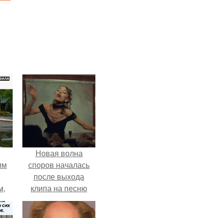
Новая волна
им
споров началась
после выхода
м,
клипа на песню
Petal.
ебя