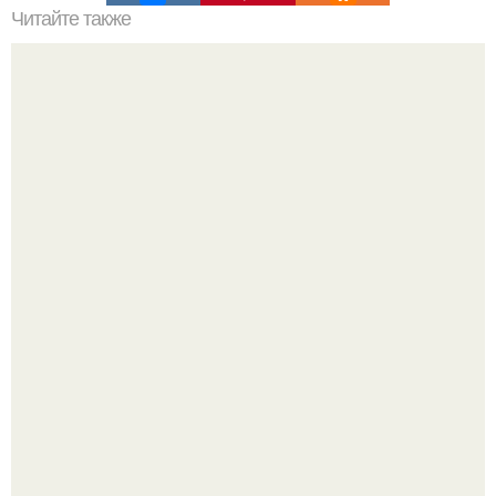
Читайте также
5 вариантов ПП на целый день?
Полина гагарина отдыхает на морском курорте.