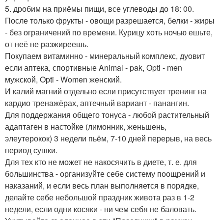
5. дробим на приёмы пищи, все углеводы до 18: 00.
После только фрукты - овощи разрешается, белки - жиры
- без ограничений по времени. Курицу хоть ночью ешьте,
от неё не разжиреешь.
Покупаем витаминно - минеральный комплекс, дуовит
если аптека, спортивные Animal - pak, Opti - men
мужской, Opti - Women женский.
И калий магний отдельно если присутствует тренинг на
кардио тренажёрах, аптечный вариант - панангин.
Для поддержания общего тонуса - любой растительный
адаптаген в настойке (лимонник, женьшень,
элеутерокок) 3 недели пьём, 7-10 дней перерыв, на весь
период сушки.
Для тех кто не может не накосячить в диете, т. е. для
большинства - организуйте себе систему поощрений и
наказаний, и если весь план выполняется в порядке,
делайте себе небольшой праздник живота раз в 1-2
недели, если одни косяки - ни чем себя не баловать.