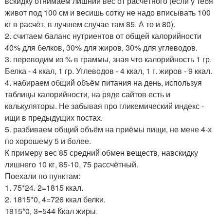
вскидку отнимаем лишний вес от расчётного (если у тебя
живот под 100 см и весишь сотку не надо вписывать 100
кг в расчёт, в лучшем случае там 85. А то и 80).
2. считаем баланс нутриентов от общей калорийности
40% для белков, 30% для жиров, 30% для углеводов.
3. переводим из % в граммы, зная что калорийность 1 гр.
Белка - 4 ккал, 1 гр. Углеводов - 4 ккал, 1 г. жиров - 9 ккал.
4. набираем общий объём питания на день, используя
таблицы калорийности, на ряде сайтов есть и
калькуляторы. Не забывая про гликемический индекс -
ищи в предыдущих постах.
5. разбиваем общий объём на приёмы пищи, не мене 4-х
по хорошему 5 и более.
К примеру вес 85 средний обмен веществ, навскидку
лишнего 10 кг, 85-10, 75 рассчётный.
Поехали по пунктам:
1. 75*24. 2=1815 ккал.
2. 1815*0, 4=726 ккал белки.
1815*0, 3=544 Ккал жиры.