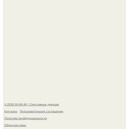
К началу 1980-х Кристи бринкли стала лицом
американского моделинга и главным воплощением
естественной привлекательности.
Талант - как и хорошие гены - часто передается по
наследству.
© 2026 90-60-90 | Спортивные девушки
Контакты
Пользовательское соглашение
Политика конфидециальности
Обратная связь