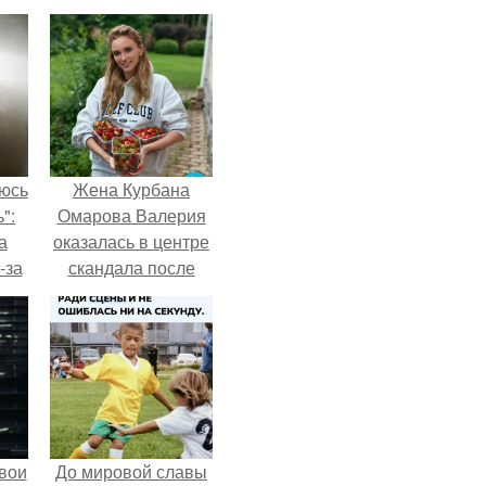
аюсь
Жена Курбана
":
Омарова Валерия
а
оказалась в центре
-за
скандала после
 и
визита блогера
ти.
Марины ильиной в
её
косметологическую
клинику.
вои
До мировой славы