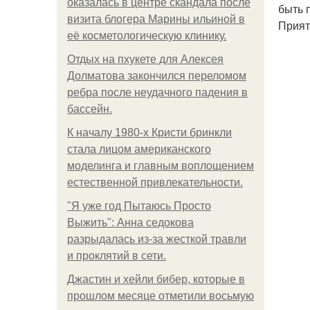
оказалась в центре скандала после
быть 
визита блогера Марины ильиной в
Прият
её косметологическую клинику.
Отдых на пхукете для Алексея
Долматова закончился переломом
ребра после неудачного падения в
бассейн.
К началу 1980-х Кристи бринкли
стала лицом американского
моделинга и главным воплощением
естественной привлекательности.
"Я уже год Пытаюсь Просто
Выжить": Анна седокова
разрыдалась из-за жесткой травли
и проклятий в сети.
Джастин и хейли бибер, которые в
прошлом месяце отметили восьмую