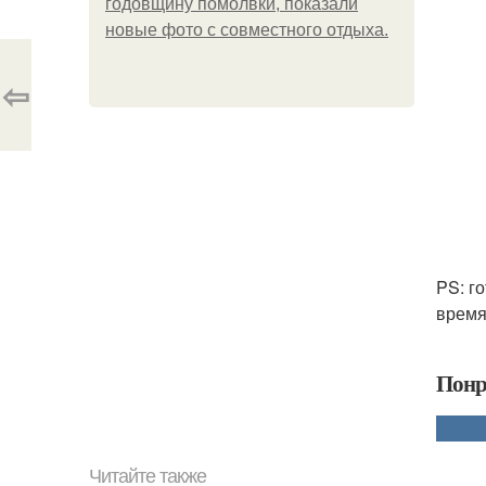
годовщину помолвки, показали
новые фото с совместного отдыха.
⇦
PS: г
время
Понр
Читайте также