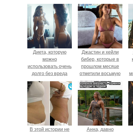
Диета, которую
Джастин и хейли
можно
бибер, которые в
использовать очень
прошлом месяце
долго без вреда
отметили восьмую
м
для здоровья!
годовщину
помолвки, показали
новые фото с
совместного
отдыха.
В этой истории не
Анна, давно