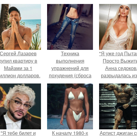
Сергей Лазарев
Техника
"Я уже год Пыт
купил квартиру в
выполнения
Просто Выжить
Майами за 1
упражнений для
Анна седоков
иллион долларов.
похудения (сброса
разрыдалась из
веса) живота, боков
жесткой травли
и низа спины.
проклятий в се
"Я тебе билет и
К началу 1980-х
Артист джиган с