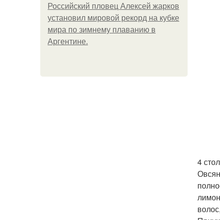
Российский пловец Алексей жарков
установил мировой рекорд на кубке
мира по зимнему плаванию в
Аргентине.
4 сто
Овсян
полно
лимон
волос,