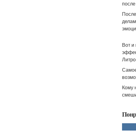
после 
После
делам
эмоци
Вот и
эффек
Литро
Самое
возмо
Кому 
смеши
Понр