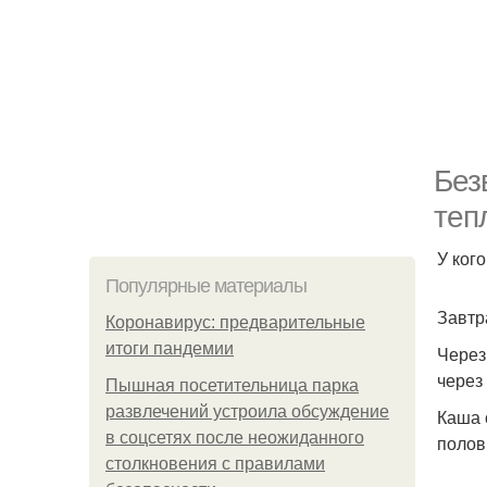
Без
теп
У ког
Популярные материалы
Завтра
Коронавирус: предварительные
итоги пандемии
Через
через
Пышная посетительница парка
развлечений устроила обсуждение
Каша 
в соцсетях после неожиданного
полов
столкновения с правилами