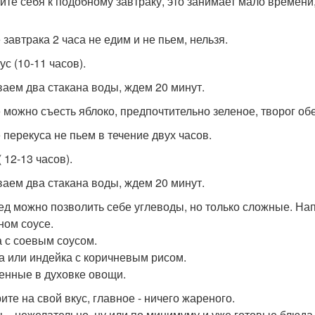
ите себя к подобному завтраку, это занимает мало времени,
 завтрака 2 часа не едим и не пьем, нельзя.
с (10-11 часов).
аем два стакана воды, ждем 20 минут.
 можно съесть яблоко, предпочтительно зеленое, творог об
 перекуса не пьем в течение двух часов.
 12-13 часов).
аем два стакана воды, ждем 20 минут.
ед можно позволить себе углеводы, но только сложные. На
ном соусе.
а с соевым соусом.
а или индейка с коричневым рисом.
енные в духовке овощи.
ите на свой вкус, главное - ничего жареного.
ь - нежелательно, ну или по минимуму и уже готовые блюда