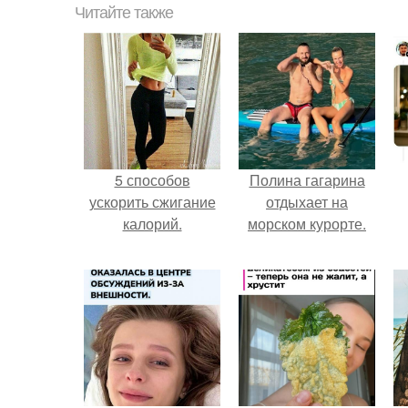
Читайте также
5 способов
Полина гагарина
ускорить сжигание
отдыхает на
калорий.
морском курорте.