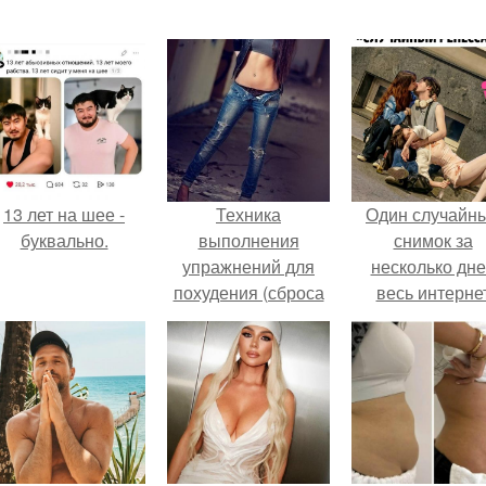
13 лет на шее -
Техника
Один случайн
буквально.
выполнения
снимок за
упражнений для
несколько дн
похудения (сброса
весь интерне
веса) живота, боков
облетел.
и низа спины.