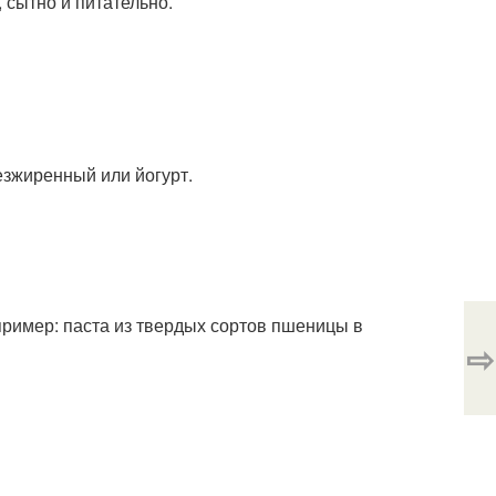
 сытно и питательно.
езжиренный или йогурт.
пример: паста из твердых сортов пшеницы в
⇨
.