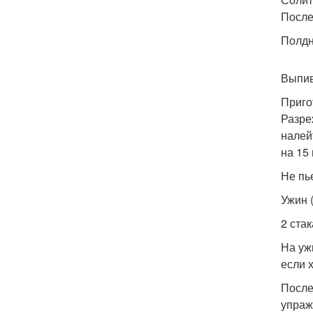
После 
Полдни
Выпив
Приго
Разре
налей
на 15
Не пь
Ужин (
2 ста
На уж
если 
После
упраж