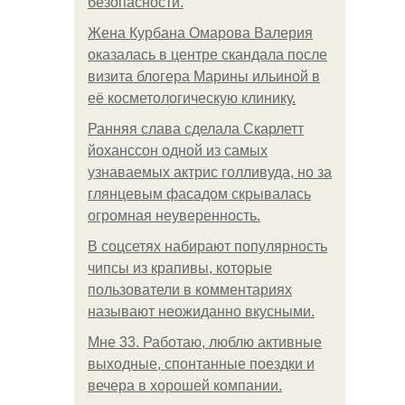
безопасности.
Жена Курбана Омарова Валерия
оказалась в центре скандала после
визита блогера Марины ильиной в
её косметологическую клинику.
Ранняя слава сделала Скарлетт
йоханссон одной из самых
узнаваемых актрис голливуда, но за
глянцевым фасадом скрывалась
огромная неуверенность.
В соцсетях набирают популярность
чипсы из крапивы, которые
пользователи в комментариях
называют неожиданно вкусными.
Мне 33. Работаю, люблю активные
выходные, спонтанные поездки и
вечера в хорошей компании.