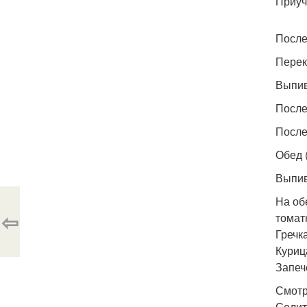
Приуч
После
Переку
Выпив
После
После
Обед (
Выпив
На об
⇦
томат
Гречк
Куриц
Запеч
Смотр
Солит