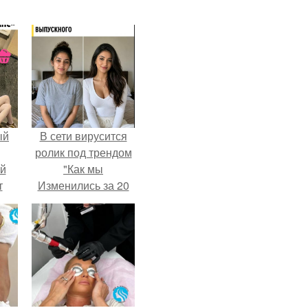
ый
В сети вирусится
ролик под трендом
ей
"Как мы
т
Изменились за 20
лет".